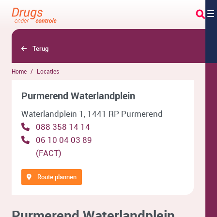
Overslaan en naar hoofdinhoud gaan
Terug
Home
Locaties
Purmerend Waterlandplein
Waterlandplein 1, 1441 RP Purmerend
088 358 14 14
06 10 04 03 89
(FACT)
Route plannen
Purmerend Waterlandplein